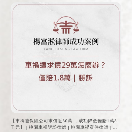
【車禍遭保險公司求償近30萬 ，成功降低僅賠1萬8
千元】 | 桃園車禍訴訟律師 | 桃園車禍案件律師 | 桃