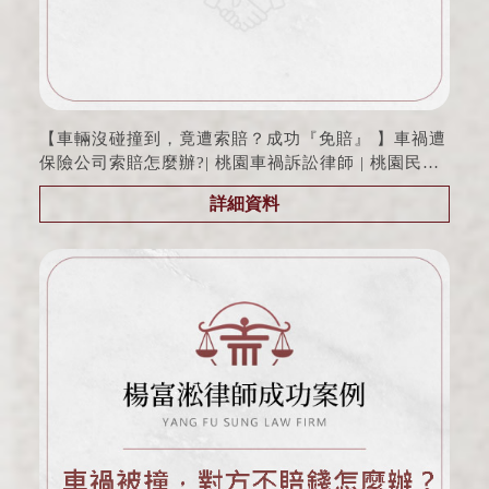
【車輛沒碰撞到，竟遭索賠？成功『免賠』 】車禍遭
保險公司索賠怎麼辦?| 桃園車禍訴訟律師 | 桃園民事
訴訟律師
詳細資料