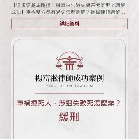
【違規穿越馬路撞上機車被告過失傷害怎麼辦？調解
成功】車禍雙方都有過失怎麼調解？經楊律師調解成
功
詳細資料