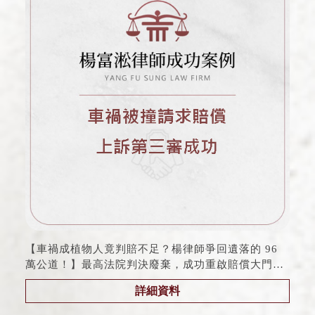
【車禍成植物人竟判賠不足？楊律師爭回遺落的 96
萬公道！】最高法院判決廢棄，成功重啟賠償大門｜
請求賠償｜ 桃園車禍訴訟律師 |
詳細資料