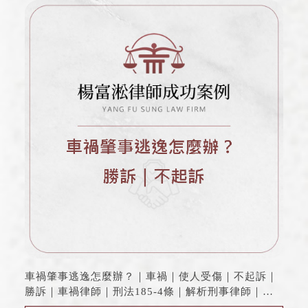
車禍肇事逃逸怎麼辦？｜車禍｜使人受傷｜不起訴｜
勝訴｜車禍律師｜刑法185-4條｜解析刑事律師｜肇
事逃逸，車禍諮詢 | 桃園車禍案件