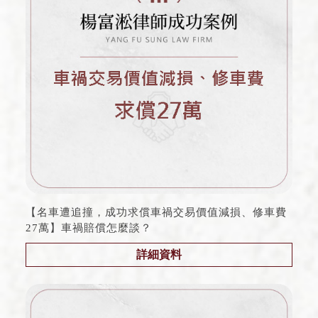
【名車遭追撞，成功求償車禍交易價值減損、修車費
27萬】車禍賠償怎麼談？
詳細資料